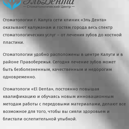
Стоматологии г. Калуга сети клиник «Эль Дента»
оказывают калужанам и гостям города весь спектр
стоматологических услуг – от лечения зубов до костной
пластики.
Стоматологии удобно расположены в центре Калуги и в
районе Правобережья. Сегодня лечение зубов может
быть безболезненным, качественным и недорогим
одновременно.
Стоматологи «El Denta», постоянно повышая
квалификацию и обучаясь новым инновационным
методам работы с передовыми материалами, делают все
возможное для того, чтобы вы сияли здоровьем и
блистали ослепительной улыбкой.